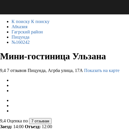
К поиску
К поиску
Абхазия
Гагрский район
Пицунда
№160242
Мини-гостиница Ульзана
9,4
7 отзывов
Пицунда, Агрба улица, 17А
Показать на карте
9,4
Оценка по
7 отзывам
Заезд:
14:00
Отъезд:
12:00